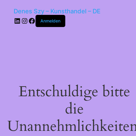
Denes Szy – Kunsthandel – DE
LinkedIn
Instagram
Facebook
Anmelden
Entschuldige bitte
die
Unannehmlichkeiten