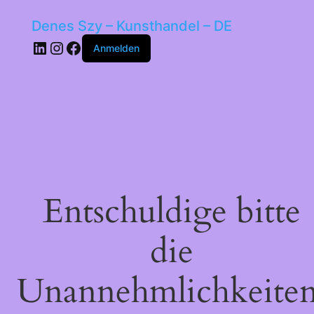
Denes Szy – Kunsthandel – DE
LinkedIn
Instagram
Facebook
Anmelden
Entschuldige bitte
die
Unannehmlichkeiten