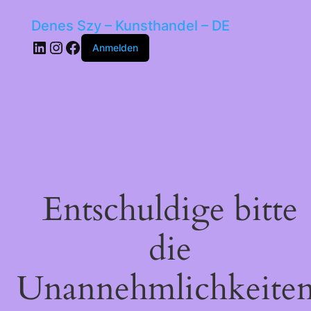
Denes Szy – Kunsthandel – DE
LinkedIn
Instagram
Facebook
Anmelden
Entschuldige bitte
die
Unannehmlichkeiten