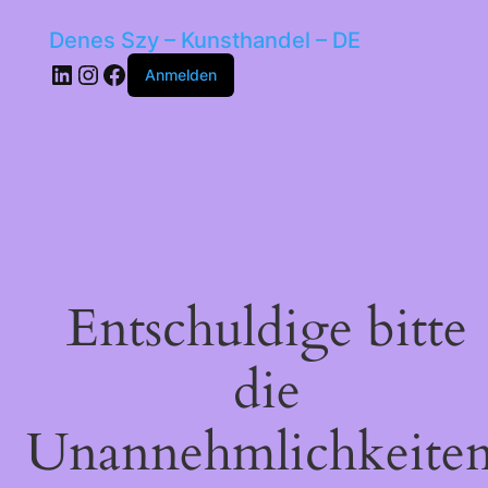
Denes Szy – Kunsthandel – DE
LinkedIn
Instagram
Facebook
Anmelden
Entschuldige bitte
die
Unannehmlichkeiten